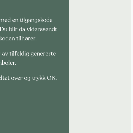
n med en tilgangskode
 Du blir da videresendt
oden tilhører.
av tilfeldig genererte
mboler.
eltet over og trykk OK.