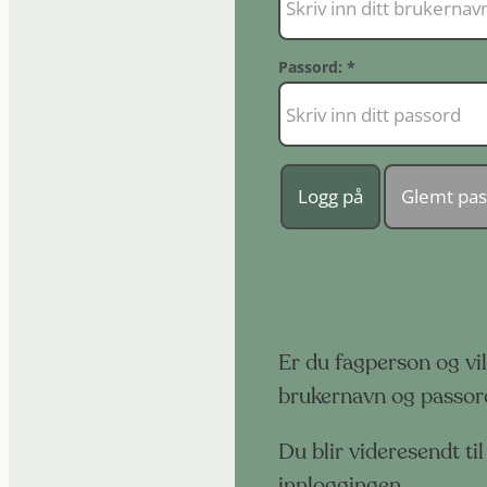
Er du fagperson og vi
brukernavn og passor
Du blir videresendt ti
innloggingen.