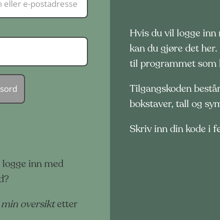
Hvis du vil logge in
kan du gjøre det her.
til programmet som k
Tilgangskoden består 
bokstaver, tall og sy
Skriv inn din kode i f
l logge inn med
d?
l
min oversikt
etter