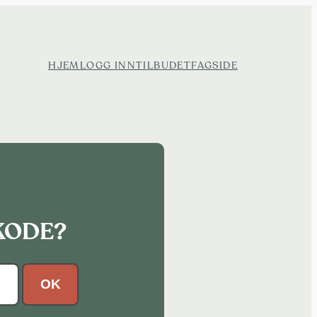
HJEM
LOGG INN
TILBUDET
FAGSIDE
KODE?