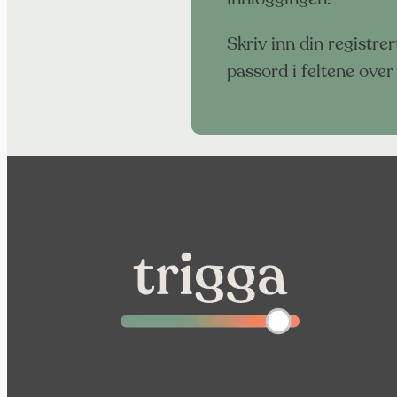
Skriv inn din registre
passord i feltene over