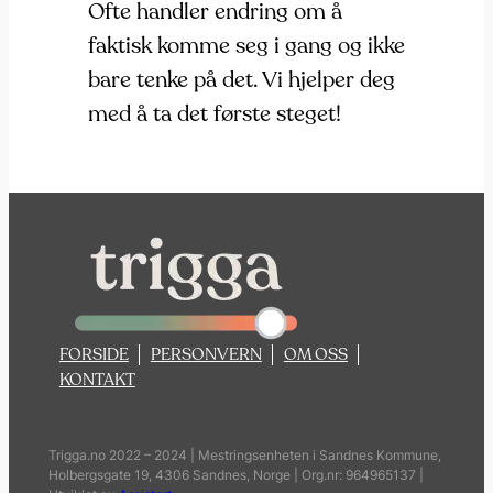
Ofte handler endring om å
faktisk komme seg i gang og ikke
bare tenke på det. Vi hjelper deg
med å ta det første steget!
FORSIDE
PERSONVERN
OM OSS
KONTAKT
Trigga.no 2022 – 2024 | Mestringsenheten i Sandnes Kommune,
Holbergsgate 19, 4306 Sandnes, Norge | Org.nr: 964965137 |